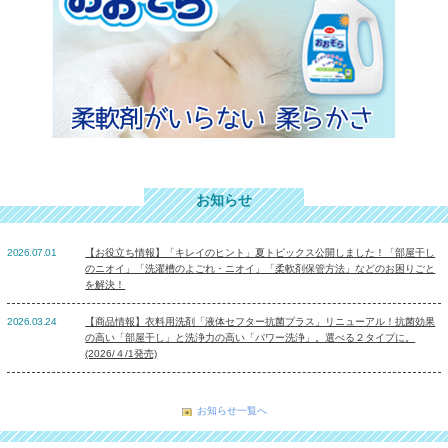
お知らせ
2026.07.01
【お役立ち情報】「キレイのヒント」夏トピックス公開しました！「部屋干し
のニオイ」「洗濯槽のよごれ・ニオイ」「柔軟剤保管方法」などのお困りごと
を解決！
2026.03.24
【商品情報】衣料用洗剤「液体セフター抗菌プラス」リニューアル！抗菌効果
の高い「部屋干し」と洗浄力の高い「パワー洗浄」。選べる２タイプに。
(2026/４/1発売)
お知らせ一覧へ