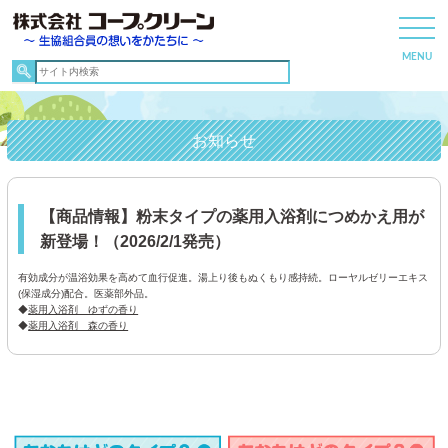
お知らせ
【商品情報】粉末タイプの薬用入浴剤につめかえ用が
新登場！（2026/2/1発売）
有効成分が温浴効果を高めて血行促進。湯上り後もぬくもり感持続。ローヤルゼリーエキス
(保湿成分)配合。医薬部外品。
◆
薬用入浴剤 ゆずの香り
◆
薬用入浴剤 森の香り