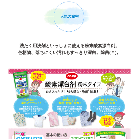
人気の秘密
洗たく用洗剤といっしょに使える粉末酸素漂白剤。
色柄物、落ちにくい汚れもすっきり漂白。除菌(＊)。