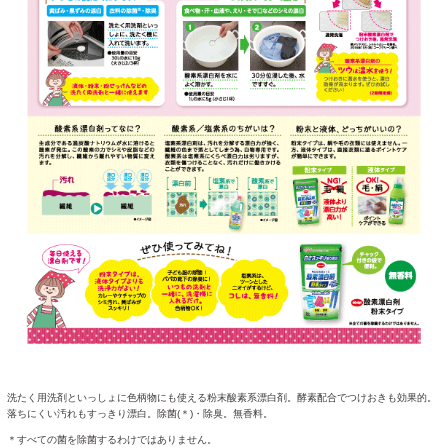
洗たく用洗剤といっしょに色柄物にも使える粉末酸素系漂白剤。酵素配合でつけおきも効果的。
落ちにくい汚れもすっきり漂白。除菌(＊)・除臭。無香料。
＊すべての菌を除菌するわけではありません。