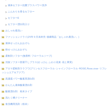
液体セフター抗菌プラスパワー洗浄
ふんわり＆香るセフター
セフターE
セフター漂白剤入り
おしゃれ着洗い
ファッションドライ(25年９月末終売･後継商品「おしゃれ着洗い」)
液体せっけんおおぞら
粉せっけんおおぞら
柔軟剤ソフター(無香料･フローラルソープ)
消臭ソフター部屋干しプラス(せっけん･ふわり花束･花と果実)
アロマ柔軟剤ララフワ(プリンセスフローラル･シャインフローラル･ROSE,Rose,rose･リフレ
ッシュエア＆アクア)
高濃度パワー酸素系漂白剤
かんたん液体酸素漂白剤
酸素漂白剤 粉末タイプ
洗たく槽クリーナー
食洗機用洗剤（粉末）