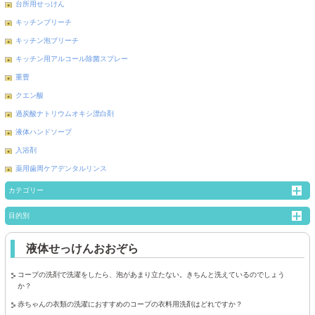
台所用せっけん
キッチンブリーチ
キッチン泡ブリーチ
キッチン用アルコール除菌スプレー
重曹
クエン酸
過炭酸ナトリウムオキシ漂白剤
液体ハンドソープ
入浴剤
薬用歯周ケアデンタルリンス
カテゴリー
目的別
液体せっけんおおぞら
コープの洗剤で洗濯をしたら、泡があまり立たない。きちんと洗えているのでしょう
か？
赤ちゃんの衣類の洗濯におすすめのコープの衣料用洗剤はどれですか？