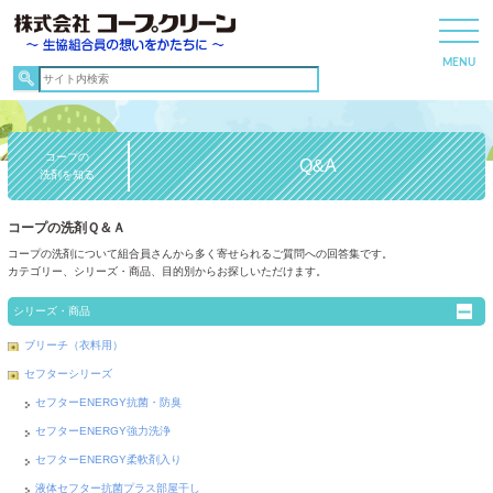
コープの
Q&A
洗剤を知る
コープの洗剤Ｑ＆Ａ
コープの洗剤について組合員さんから多く寄せられるご質問への回答集です。
カテゴリー、シリーズ・商品、目的別からお探しいただけます。
シリーズ・商品
ブリーチ（衣料用）
セフターシリーズ
セフターENERGY抗菌・防臭
セフターENERGY強力洗浄
セフターENERGY柔軟剤入り
液体セフター抗菌プラス部屋干し