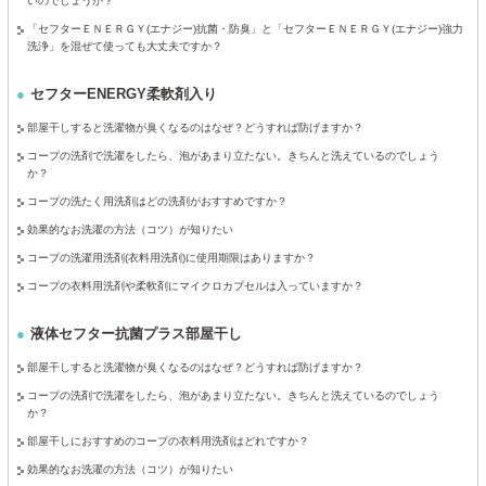
いのでしょうか？
「セフターＥＮＥＲＧＹ(エナジー)抗菌・防臭」と「セフターＥＮＥＲＧＹ(エナジー)強力
洗浄」を混ぜて使っても大丈夫ですか？
セフターENERGY柔軟剤入り
部屋干しすると洗濯物が臭くなるのはなぜ？どうすれば防げますか？
コープの洗剤で洗濯をしたら、泡があまり立たない。きちんと洗えているのでしょう
か？
コープの洗たく用洗剤はどの洗剤がおすすめですか？
効果的なお洗濯の方法（コツ）が知りたい
コープの洗濯用洗剤(衣料用洗剤)に使用期限はありますか？
コープの衣料用洗剤や柔軟剤にマイクロカプセルは入っていますか？
液体セフター抗菌プラス部屋干し
部屋干しすると洗濯物が臭くなるのはなぜ？どうすれば防げますか？
コープの洗剤で洗濯をしたら、泡があまり立たない。きちんと洗えているのでしょう
か？
部屋干しにおすすめのコープの衣料用洗剤はどれですか？
効果的なお洗濯の方法（コツ）が知りたい