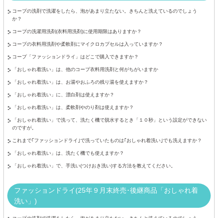
コープの洗剤で洗濯をしたら、泡があまり立たない。きちんと洗えているのでしょう
か？
コープの洗濯用洗剤(衣料用洗剤)に使用期限はありますか？
コープの衣料用洗剤や柔軟剤にマイクロカプセルは入っていますか？
コープ「ファッションドライ」はどこで購入できますか？
「おしゃれ着洗い」は、他のコープ衣料用洗剤と何がちがいますか
「おしゃれ着洗い」は、お湯やおふろの残り湯を使えますか？
「おしゃれ着洗い」に、漂白剤は使えますか？
「おしゃれ着洗い」は、柔軟剤やのり剤は使えますか？
「おしゃれ着洗い」で洗って、洗たく機で脱水するとき「１０秒」という設定ができない
のですが。
これまで｢ファッションドライ｣で洗っていたものは｢おしゃれ着洗い｣でも洗えますか？
「おしゃれ着洗い」は、洗たく機でも使えますか？
「おしゃれ着洗い」で、手洗い(つけおき洗い)する方法を教えてください。
ファッションドライ(25年９月末終売･後継商品「おしゃれ着
洗い」)