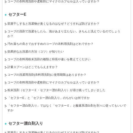
コープの衣料用洗剤や柔軟剤にマイクロカプセルは入っていますか？
セフターE
部屋干しすると洗濯物が臭くなるのはなぜ？どうすれば防げますか？
コープの洗剤で洗濯をしたら、泡があまり立たない。きちんと洗えているのでしょう
か？
汚れ落ちの良さでおすすめのコープの衣料用洗剤はどれですか？
効果的なお洗濯の方法（コツ）が知りたい
コープの衣料用粉末洗剤の種類と特長や違いを教えてください
計量スプーンはどこでもらえますか？
コープの洗濯用洗剤(衣料用洗剤)に使用期限はありますか？
コープの衣料用洗剤や柔軟剤にマイクロカプセルは入っていますか？
粉末洗剤（セフターＥ・セフター漂白剤入り）が溶け残ってしまいました
「セフターE」と「セフター漂白剤入り」のちがいは何ですか
「セフター漂白剤入り」ではなく「セフターＥ」と酸素系漂白剤を別々に使ってもいいで
すか
セフター漂白剤入り
部屋干しすると洗濯物が臭くなるのはなぜ？どうすれば防げますか？