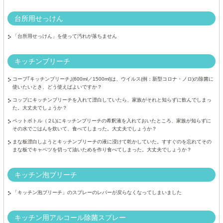
台所用せっけん
「台所用せっけん」を使って汚れが落ちません
キッチンブリーチ
コープ｢キッチンブリーチ｣(600ml／1500ml)は、ウイルス(例：新型コロナ・ノロ)の除菌に
使いたいとき、どう使えばよいですか？
コップにキッチンブリーチを入れて漂白していたら、家族がそれと知らずに飲んでしまっ
た。大丈夫でしょうか？
ペットボトル（２L)にキッチンブリーチの希釈液を入れておいたところ、家族が知らずに
その水でごはんを炊いて、食べてしまった。大丈夫でしょうか？
まな板漂白しようとキッチンブリーチの液に浸けて乾かしていた。すすぐのを忘れてその
まな板でキャベツを切って油いためを作り食べてしまった。大丈夫でしょうか？
キッチン泡ブリーチ
「キッチン泡ブリーチ」のスプレーのレバーが戻らなくなってしまいました
キッチン用アルコール除菌スプレー