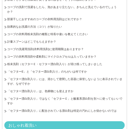
コープの洗剤で洗濯をしたら、泡があまり立たない。きちんと洗えているのでしょう
か？
部屋干しにおすすめのコープの衣料用洗剤はどれですか？
効果的なお洗濯の方法（コツ）が知りたい
コープの衣料用粉末洗剤の種類と特長や違いを教えてください
計量スプーンはどこでもらえますか？
コープの洗濯用洗剤(衣料用洗剤)に使用期限はありますか？
コープの衣料用洗剤や柔軟剤にマイクロカプセルは入っていますか？
粉末洗剤（セフターＥ・セフター漂白剤入り）が溶け残ってしまいました
「セフターE」と「セフター漂白剤入り」のちがいは何ですか
「セフター漂白剤入り」には、溶かして密閉した容器に保管しないように表示されていま
すが、なぜですか
「セフター漂白剤入り」は、色柄物にも使えますか
「セフター漂白剤入り」ではなく「セフターＥ」と酸素系漂白剤を別々に使ってもいいで
すか
「セフター漂白剤入り」に配合されている漂白剤は特定の汚れにしか効かないのでは
おしゃれ着洗い