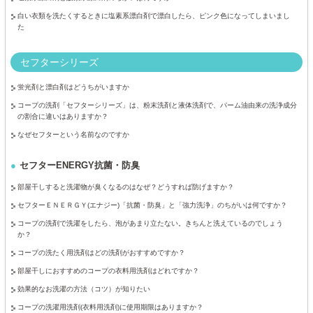
白い衣類を洗たくするときに塩素系漂白剤で漂白したら、ピンク色になってしまいまし
た
セフターシリーズ
蛍光剤と漂白剤はどうちがいますか
コープの洗剤「セフターシリーズ」は、粉末洗剤と液体洗剤で、パーム油由来の洗浄成分
の割合に違いはありますか？
なぜセフターという名前なのですか
セフターENERGY抗菌・防臭
部屋干しすると洗濯物が臭くなるのはなぜ？どうすれば防げますか？
セフターＥＮＥＲＧＹ(エナジー)「抗菌・防臭」と「強力洗浄」のちがいは何ですか？
コープの洗剤で洗濯をしたら、泡があまり立たない。きちんと洗えているのでしょう
か？
コープの洗たく用洗剤はどの洗剤がおすすめですか？
部屋干しにおすすめのコープの衣料用洗剤はどれですか？
効果的なお洗濯の方法（コツ）が知りたい
コープの洗濯用洗剤(衣料用洗剤)に使用期限はありますか？