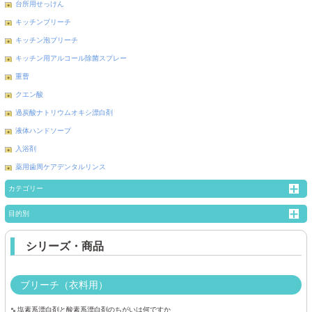
台所用せっけん
キッチンブリーチ
キッチン泡ブリーチ
キッチン用アルコール除菌スプレー
重曹
クエン酸
過炭酸ナトリウムオキシ漂白剤
液体ハンドソープ
入浴剤
薬用歯周ケアデンタルリンス
カテゴリー
目的別
シリーズ・商品
ブリーチ（衣料用）
塩素系漂白剤と酸素系漂白剤のちがいは何ですか