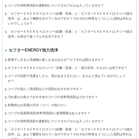
コープの衣料用洗剤や柔軟剤にマイクロカプセルは入っていますか？
「セフターＥＮＥＲＧＹ(エナジー)抗菌・防臭」と「セフターＥＮＥＲＧＹ(エナジー)強力
洗浄」は、あえて種類を分けているのですか？それぞれの特長を１つにした洗剤は作れな
いのでしょうか？
「セフターＥＮＥＲＧＹ(エナジー)抗菌・防臭」と「セフターＥＮＥＲＧＹ(エナジー)強力
洗浄」を混ぜて使っても大丈夫ですか？
セフターENERGY強力洗浄
部屋干しすると洗濯物が臭くなるのはなぜ？どうすれば防げますか？
セフターＥＮＥＲＧＹ(エナジー)「抗菌・防臭」と「強力洗浄」のちがいは何ですか？
コープの洗剤で洗濯をしたら、泡があまり立たない。きちんと洗えているのでしょう
か？
コープの洗たく用洗剤はどの洗剤がおすすめですか？
汚れ落ちの良さでおすすめのコープの衣料用洗剤はどれですか？
効果的なお洗濯の方法（コツ）が知りたい
コープの洗濯用洗剤(衣料用洗剤)に使用期限はありますか？
コープの衣料用洗剤や柔軟剤にマイクロカプセルは入っていますか？
「セフターＥＮＥＲＧＹ(エナジー)抗菌・防臭」と「セフターＥＮＥＲＧＹ(エナジー)強力
洗浄」は、あえて種類を分けているのですか？それぞれの特長を１つにした洗剤は作れな