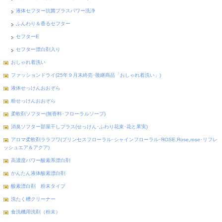
液体セフター抗菌プラスパワー洗浄
ふんわり＆香るセフター
セフターE
セフター漂白剤入り
おしゃれ着洗い
ファッションドライ(25年９月末終売･後継商品「おしゃれ着洗い」)
液体せっけんおおぞら
粉せっけんおおぞら
柔軟剤ソフター(無香料･フローラルソープ)
消臭ソフター部屋干しプラス(せっけん･ふわり花束･花と果実)
アロマ柔軟剤ララフワ(プリンセスフローラル･シャインフローラル･ROSE,Rose,rose･リフレ
ッシュエア＆アクア)
高濃度パワー酸素系漂白剤
かんたん液体酸素漂白剤
酸素漂白剤 粉末タイプ
洗たく槽クリーナー
食洗機用洗剤（粉末）