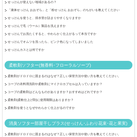
せっけんが使えない地域があるの？
「液体せっけん おおぞら」と「粉せっけん おおぞら」のちがいを教えてください
せっけんを使うと、排水管が詰まりやすくなりますか
せっけんで毛（ウール）製品を洗えますか
せっけんでお洗たくすると、やわらかく仕上がるって本当ですか
せっけんでオムツを洗ったら、ピンク色になってしまいました
せっけんカスとは何ですか
柔軟剤ソフター(無香料･フローラルソープ)
柔軟剤がドロドロに固まるのはなぜ？正しい保管方法や使い方を教えてください。
コープの衣料用洗剤や柔軟剤にマイクロカプセルは入っていますか？
コープの柔軟剤はどんなものがありますか？おすすめはどれですか？
柔軟剤(柔軟仕上げ剤)に使用期限はありますか？
柔軟剤を使うとなぜやわらかく仕上がるのですか
消臭ソフター部屋干しプラス(せっけん･ふわり花束･花と果実)
柔軟剤がドロドロに固まるのはなぜ？正しい保管方法や使い方を教えてください。