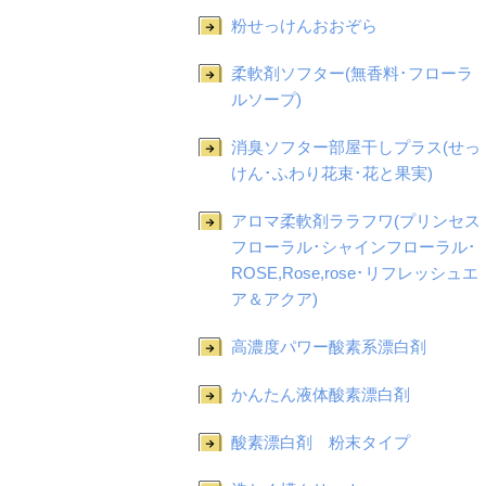
粉せっけんおおぞら
柔軟剤ソフター(無香料･フローラ
ルソープ)
消臭ソフター部屋干しプラス(せっ
けん･ふわり花束･花と果実)
アロマ柔軟剤ララフワ(プリンセス
フローラル･シャインフローラル･
ROSE,Rose,rose･リフレッシュエ
ア＆アクア)
高濃度パワー酸素系漂白剤
かんたん液体酸素漂白剤
酸素漂白剤 粉末タイプ