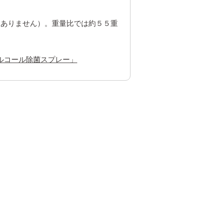
はありません）。重量比では約５５重
ルコール除菌スプレー」