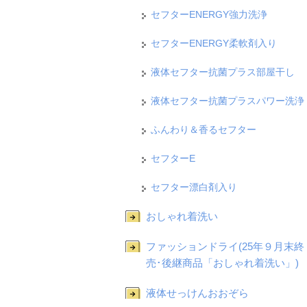
セフターENERGY強力洗浄
セフターENERGY柔軟剤入り
液体セフター抗菌プラス部屋干し
液体セフター抗菌プラスパワー洗浄
ふんわり＆香るセフター
セフターE
セフター漂白剤入り
おしゃれ着洗い
ファッションドライ(25年９月末終
売･後継商品「おしゃれ着洗い」)
液体せっけんおおぞら