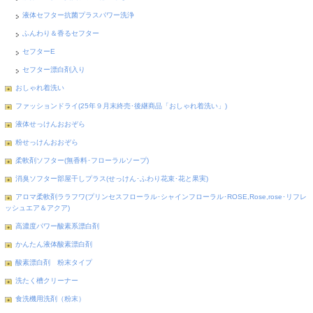
液体セフター抗菌プラスパワー洗浄
ふんわり＆香るセフター
セフターE
セフター漂白剤入り
おしゃれ着洗い
ファッションドライ(25年９月末終売･後継商品「おしゃれ着洗い」)
液体せっけんおおぞら
粉せっけんおおぞら
柔軟剤ソフター(無香料･フローラルソープ)
消臭ソフター部屋干しプラス(せっけん･ふわり花束･花と果実)
アロマ柔軟剤ララフワ(プリンセスフローラル･シャインフローラル･ROSE,Rose,rose･リフレ
ッシュエア＆アクア)
高濃度パワー酸素系漂白剤
かんたん液体酸素漂白剤
酸素漂白剤 粉末タイプ
洗たく槽クリーナー
食洗機用洗剤（粉末）