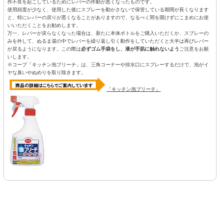
作不良を起こしているためにレバーの作動が悪くなったものです。
使用頻度が少なく、使用した後にスプレーを動かさないで保管している期間が長くなります
と、特にレバーの戻りが悪くなることがありますので、なるべく間を開けずにこまめにお使
いいただくことをお勧めします。
万一、レバーが戻らなくなった場合は、新たに本体ボトルをご購入いただくか、スプレーの
みを外して、ぬるま湯の中でレバーを繰り返し引く動作をしていただくと大半は再びレバー
が戻るようになります。この際は
必ずゴム手袋をし、液が手肌に触れないよう
ご注意をお願
いします。
※コープ「キッチン泡ブリーチ」は、三角コーナーや排水口にスプレーするだけで、泡がイ
ヤな臭いやぬめりを取り除きます。
「キッチン泡ブリーチ」