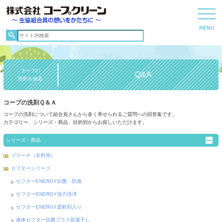
コープの
Q&A
洗剤を知る
コープの洗剤Ｑ＆Ａ
コープの洗剤について組合員さんから多く寄せられるご質問への回答集です。
カテゴリー、シリーズ・商品、目的別からお探しいただけます。
シリーズ・商品
ブリーチ（衣料用）
セフターシリーズ
セフターENERGY抗菌・防臭
セフターENERGY強力洗浄
セフターENERGY柔軟剤入り
液体セフター抗菌プラス部屋干し