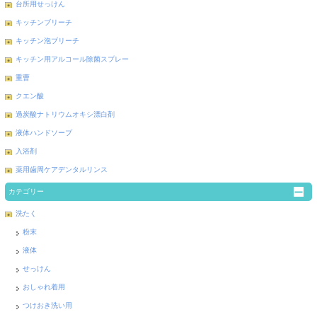
台所用せっけん
キッチンブリーチ
キッチン泡ブリーチ
キッチン用アルコール除菌スプレー
重曹
クエン酸
過炭酸ナトリウムオキシ漂白剤
液体ハンドソープ
入浴剤
薬用歯周ケアデンタルリンス
カテゴリー
洗たく
粉末
液体
せっけん
おしゃれ着用
つけおき洗い用