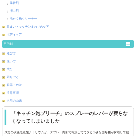
柔軟剤
漂白剤
洗たく槽クリーナー
住まい・キッチンまわりのケア
ボディケア
目的別
選び方
使い方
成分
困りごと
容器・包装
注意事項
名前の由来
「キッチン泡ブリーチ」のスプレーのレバーが戻らな
くなってしまいました
成分の次亜塩素酸ナトリウムが、スプレー内部で乾燥してできる小さな固形物が付着して動