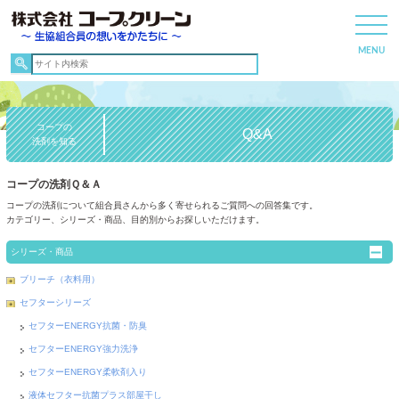
コープの
Q&A
洗剤を知る
コープの洗剤Ｑ＆Ａ
コープの洗剤について組合員さんから多く寄せられるご質問への回答集です。
カテゴリー、シリーズ・商品、目的別からお探しいただけます。
シリーズ・商品
ブリーチ（衣料用）
セフターシリーズ
セフターENERGY抗菌・防臭
セフターENERGY強力洗浄
セフターENERGY柔軟剤入り
液体セフター抗菌プラス部屋干し