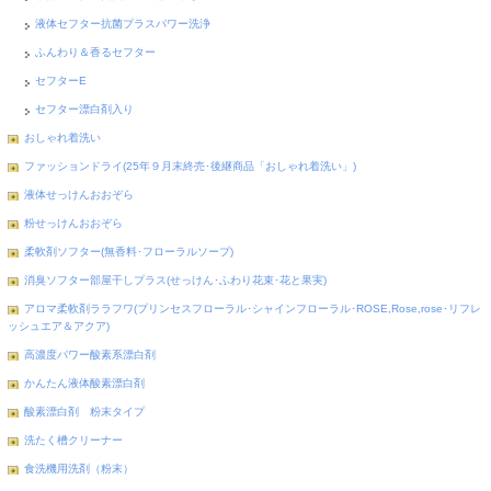
液体セフター抗菌プラスパワー洗浄
ふんわり＆香るセフター
セフターE
セフター漂白剤入り
おしゃれ着洗い
ファッションドライ(25年９月末終売･後継商品「おしゃれ着洗い」)
液体せっけんおおぞら
粉せっけんおおぞら
柔軟剤ソフター(無香料･フローラルソープ)
消臭ソフター部屋干しプラス(せっけん･ふわり花束･花と果実)
アロマ柔軟剤ララフワ(プリンセスフローラル･シャインフローラル･ROSE,Rose,rose･リフレ
ッシュエア＆アクア)
高濃度パワー酸素系漂白剤
かんたん液体酸素漂白剤
酸素漂白剤 粉末タイプ
洗たく槽クリーナー
食洗機用洗剤（粉末）