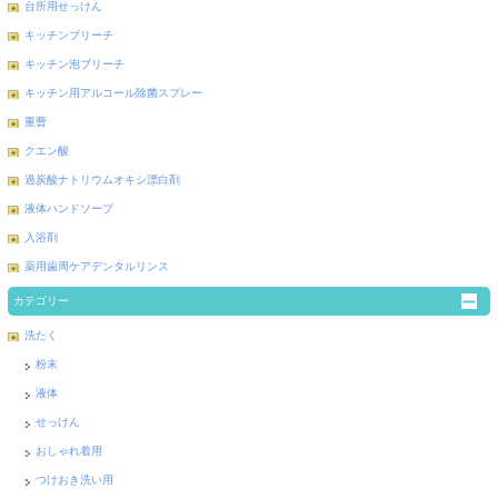
台所用せっけん
キッチンブリーチ
キッチン泡ブリーチ
キッチン用アルコール除菌スプレー
重曹
クエン酸
過炭酸ナトリウムオキシ漂白剤
液体ハンドソープ
入浴剤
薬用歯周ケアデンタルリンス
カテゴリー
洗たく
粉末
液体
せっけん
おしゃれ着用
つけおき洗い用