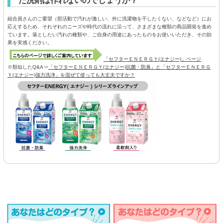
た洗剤は作れないのでしょうか？
組合員さんのご要望（部活動で汚れが激しい、外に洗濯物を干したくない、などなど）にお
応えするため、それぞれのニーズや時代の流れに沿って、さまざまな種類の商品開発を進め
ています。落としたい汚れの種類や、ご自身の用途にあったものをお使いいただき、その効
果を実感ください。
「セフターＥＮＥＲＧＹ(エナジー)」ページ
※類似したQ&A⇒
「セフターＥＮＥＲＧＹ(エナジー)抗菌・防臭」と「セフターＥＮＥＲＧ
Ｙ(エナジー)強力洗浄」を混ぜて使っても大丈夫ですか？