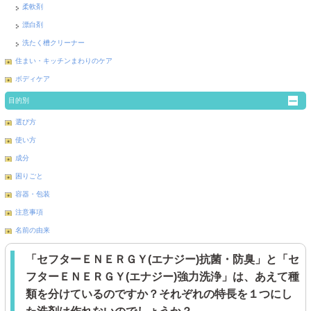
柔軟剤
漂白剤
洗たく槽クリーナー
住まい・キッチンまわりのケア
ボディケア
目的別
選び方
使い方
成分
困りごと
容器・包装
注意事項
名前の由来
「セフターＥＮＥＲＧＹ(エナジー)抗菌・防臭」と「セ
フターＥＮＥＲＧＹ(エナジー)強力洗浄」は、あえて種
類を分けているのですか？それぞれの特長を１つにし