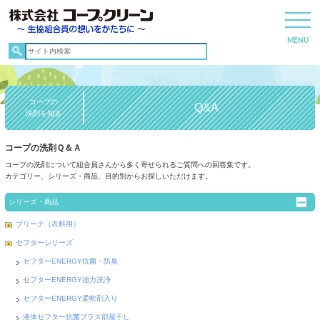
コープの
Q&A
洗剤を知る
コープの洗剤Ｑ＆Ａ
コープの洗剤について組合員さんから多く寄せられるご質問への回答集です。
カテゴリー、シリーズ・商品、目的別からお探しいただけます。
シリーズ・商品
ブリーチ（衣料用）
セフターシリーズ
セフターENERGY抗菌・防臭
セフターENERGY強力洗浄
セフターENERGY柔軟剤入り
液体セフター抗菌プラス部屋干し