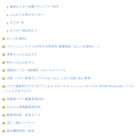
液体セフター抗菌プラスパワー洗浄
ふんわり＆香るセフター
セフターE
セフター漂白剤入り
おしゃれ着洗い
ファッションドライ(25年９月末終売･後継商品「おしゃれ着洗い」)
液体せっけんおおぞら
粉せっけんおおぞら
柔軟剤ソフター(無香料･フローラルソープ)
消臭ソフター部屋干しプラス(せっけん･ふわり花束･花と果実)
アロマ柔軟剤ララフワ(プリンセスフローラル･シャインフローラル･ROSE,Rose,rose･リフレ
ッシュエア＆アクア)
高濃度パワー酸素系漂白剤
かんたん液体酸素漂白剤
酸素漂白剤 粉末タイプ
洗たく槽クリーナー
食洗機用洗剤（粉末）