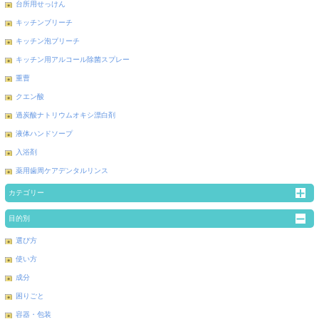
台所用せっけん
キッチンブリーチ
キッチン泡ブリーチ
キッチン用アルコール除菌スプレー
重曹
クエン酸
過炭酸ナトリウムオキシ漂白剤
液体ハンドソープ
入浴剤
薬用歯周ケアデンタルリンス
カテゴリー
目的別
選び方
使い方
成分
困りごと
容器・包装