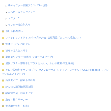
液体セフター抗菌プラスパワー洗浄
ふんわり＆香るセフター
セフターE
セフター漂白剤入り
おしゃれ着洗い
ファッションドライ(25年９月末終売･後継商品「おしゃれ着洗い」)
液体せっけんおおぞら
粉せっけんおおぞら
柔軟剤ソフター(無香料･フローラルソープ)
消臭ソフター部屋干しプラス(せっけん･ふわり花束･花と果実)
アロマ柔軟剤ララフワ(プリンセスフローラル･シャインフローラル･ROSE,Rose,rose･リフレ
ッシュエア＆アクア)
高濃度パワー酸素系漂白剤
かんたん液体酸素漂白剤
酸素漂白剤 粉末タイプ
洗たく槽クリーナー
食洗機用洗剤（粉末）