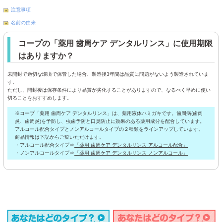
注意事項
名前の由来
コープの「薬用 歯周ケア デンタルリンス」に使用期限
はありますか？
未開封で適切な環境で保管した場合、製造後3年間は品質に問題がないよう製造されていま
す。
ただし、開封後は保存条件により品質が劣化することがありますので、なるべく早めに使い
切ることをおすすめします。
※コープ「薬用 歯周ケア デンタルリンス」は、薬用液体ハミガキです。歯周病(歯肉
炎、歯周炎)を予防し、虫歯予防と口臭防止に効果のある薬用成分を配合しています。
アルコール配合タイプとノンアルコールタイプの２種類をラインアップしています。
商品情報は下記からご覧いただけます。
・アルコール配合タイプ⇒
「薬用 歯周ケア デンタルリンス アルコール配合」
・ノンアルコールタイプ⇒
「薬用 歯周ケア デンタルリンス ノンアルコール」