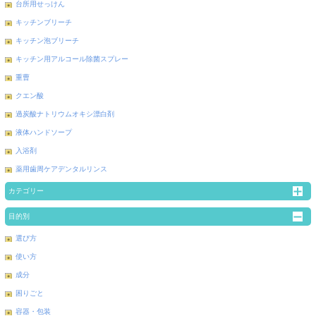
台所用せっけん
キッチンブリーチ
キッチン泡ブリーチ
キッチン用アルコール除菌スプレー
重曹
クエン酸
過炭酸ナトリウムオキシ漂白剤
液体ハンドソープ
入浴剤
薬用歯周ケアデンタルリンス
カテゴリー
目的別
選び方
使い方
成分
困りごと
容器・包装