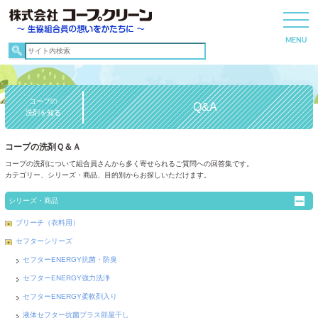
コープの
Q&A
洗剤を知る
コープの洗剤Ｑ＆Ａ
コープの洗剤について組合員さんから多く寄せられるご質問への回答集です。
カテゴリー、シリーズ・商品、目的別からお探しいただけます。
シリーズ・商品
ブリーチ（衣料用）
セフターシリーズ
セフターENERGY抗菌・防臭
セフターENERGY強力洗浄
セフターENERGY柔軟剤入り
液体セフター抗菌プラス部屋干し